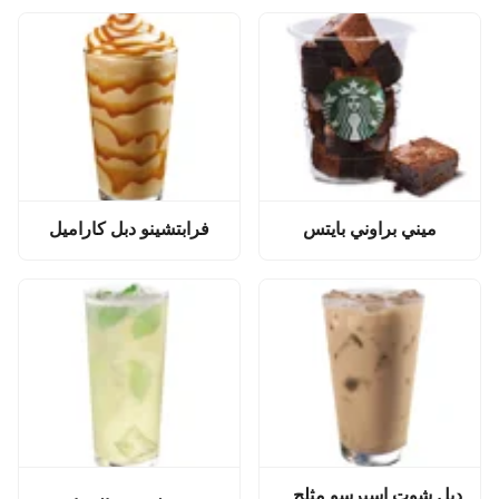
ميني براوني بايتس
فرابتشينو دبل كاراميل
دبل شوت اسبرسو مثلج