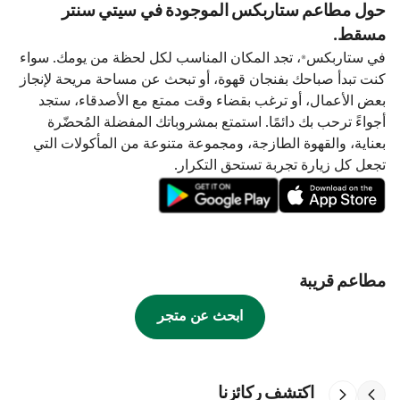
حول مطاعم ستاربكس الموجودة في سيتي سنتر
مسقط.
في ستاربكس®، تجد المكان المناسب لكل لحظة من يومك. سواء
كنت تبدأ صباحك بفنجان قهوة، أو تبحث عن مساحة مريحة لإنجاز
بعض الأعمال، أو ترغب بقضاء وقت ممتع مع الأصدقاء، ستجد
أجواءً ترحب بك دائمًا. استمتع بمشروباتك المفضلة المُحضّرة
بعناية، والقهوة الطازجة، ومجموعة متنوعة من المأكولات التي
تجعل كل زيارة تجربة تستحق التكرار.
مطاعم قريبة
ابحث عن متجر
اكتشف ركائزنا