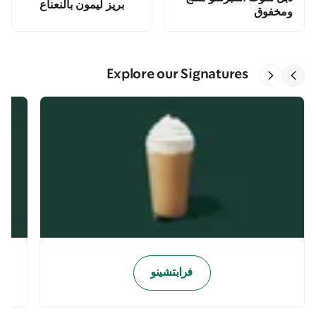
بريز ليمون بالنعناع
ومخفوق
Explore our Signatures
فرابتشينو